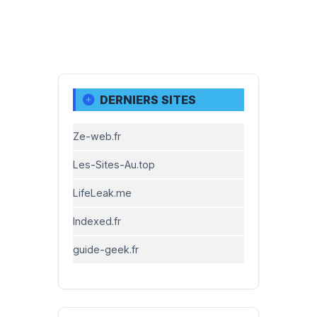
DERNIERS SITES
Ze-web.fr
Les-Sites-Au.top
LifeLeak.me
Indexed.fr
guide-geek.fr