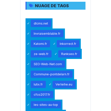
NUAGE DE TAGS
dlcms.net
Invraisemblable.fr
Katomi.fr
Inkorrect.fr
ze-web.fr
Rankseo.fr
SEO-Web-Net.com
Commune-pontdelarn.fr
lutix.fr
Verleihe.eu
cfco2017.fr
les-sites-au-top