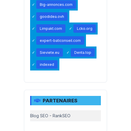
Big-annonces.com
goodidea.ovh
Limpakt.com
Lcko.org
expert-baticonseil.com
Sieviete.eu
Denta.top
indexed
PARTENAIRES
Blog SEO - RankSEO