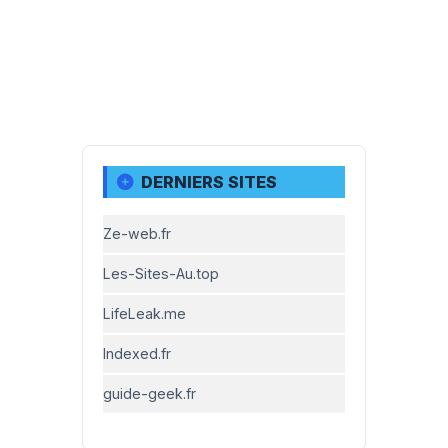
DERNIERS SITES
Ze-web.fr
Les-Sites-Au.top
LifeLeak.me
Indexed.fr
guide-geek.fr