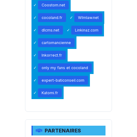
Coostom.net
cocoland.fr
Wlmlaw.net
dlcms.net
Linkinaz.com
cartomancienne
Inkorrect.fr
only my fans et cocoland
expert-baticonseil.com
Katomi.fr
PARTENAIRES