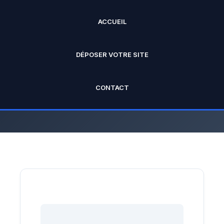
ACCUEIL
ANNUAIRE PRO
DÉPOSER VOTRE SITE
L'annuaire officiel de Rankseo.fr V2
CONTACT