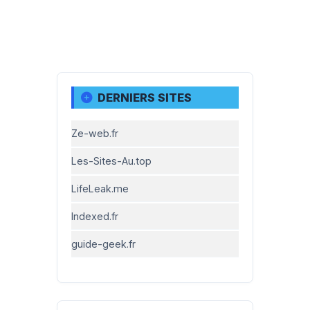
DERNIERS SITES
Ze-web.fr
Les-Sites-Au.top
LifeLeak.me
Indexed.fr
guide-geek.fr