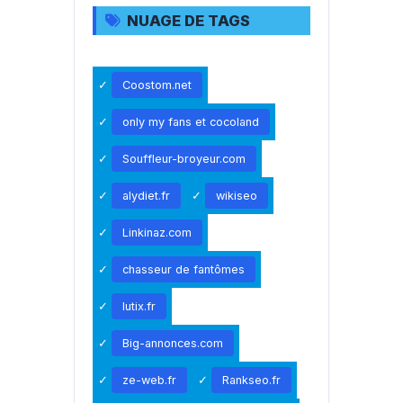
NUAGE DE TAGS
Coostom.net
only my fans et cocoland
Souffleur-broyeur.com
alydiet.fr
wikiseo
Linkinaz.com
chasseur de fantômes
lutix.fr
Big-annonces.com
ze-web.fr
Rankseo.fr