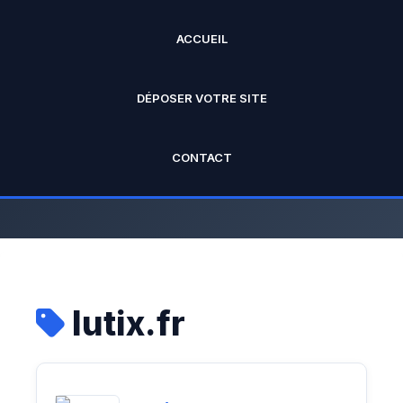
ACCUEIL
ANNUAIRE PRO
DÉPOSER VOTRE SITE
L'annuaire officiel de Rankseo.fr V2
CONTACT
lutix.fr