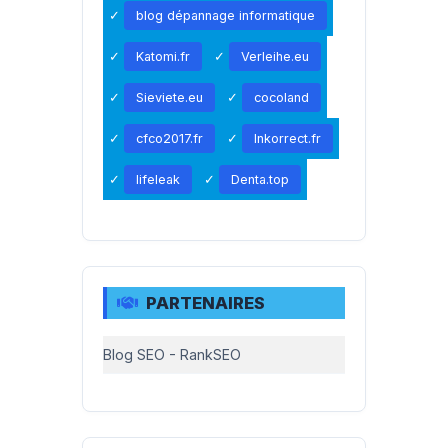
blog dépannage informatique
Katomi.fr
Verleihe.eu
Sieviete.eu
cocoland
cfco2017.fr
Inkorrect.fr
lifeleak
Denta.top
PARTENAIRES
Blog SEO - RankSEO