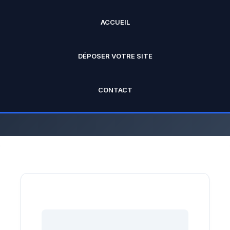
ACCUEIL
ANNUAIRE PRO
DÉPOSER VOTRE SITE
L'annuaire officiel de Rankseo.fr V2
CONTACT