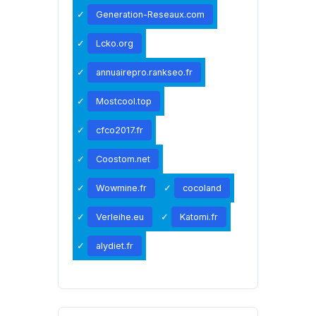
Generation-Reseaux.com
Lcko.org
annuairepro.rankseo.fr
Mostcool.top
cfco2017.fr
Coostom.net
Wowmine.fr
cocoland
Verleihe.eu
Katomi.fr
alydiet.fr