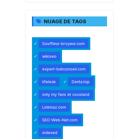
NUAGE DE TAGS
Souffleur-broyeur.com
wikiseo
expert-baticonseil.com
lifeleak
Denta.top
only my fans et cocoland
Linkinaz.com
SEO-Web-Net.com
indexed