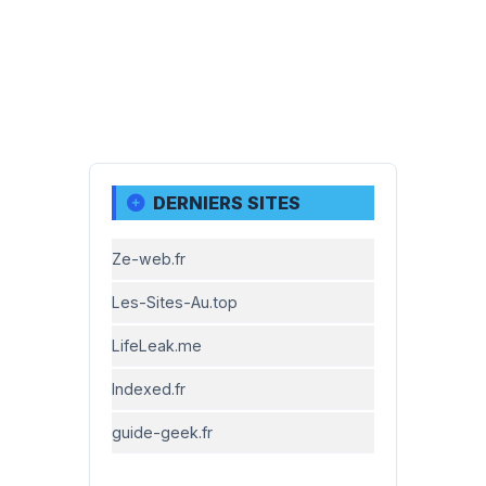
DERNIERS SITES
Ze-web.fr
Les-Sites-Au.top
LifeLeak.me
Indexed.fr
guide-geek.fr