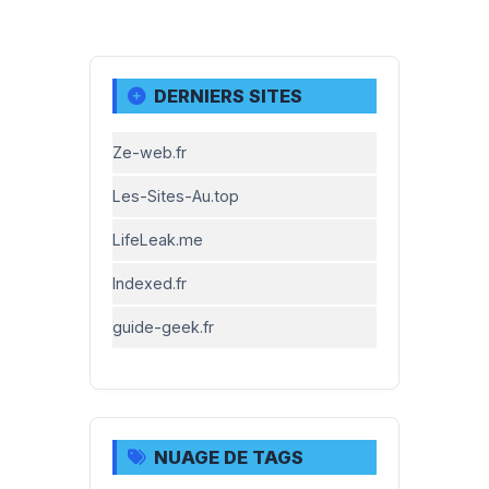
DERNIERS SITES
Ze-web.fr
Les-Sites-Au.top
LifeLeak.me
Indexed.fr
guide-geek.fr
NUAGE DE TAGS