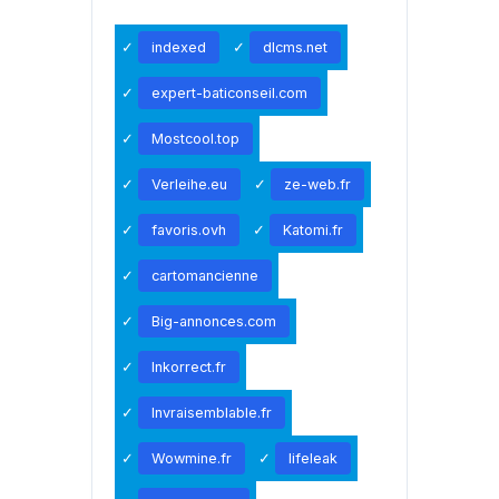
indexed
dlcms.net
expert-baticonseil.com
Mostcool.top
Verleihe.eu
ze-web.fr
favoris.ovh
Katomi.fr
cartomancienne
Big-annonces.com
Inkorrect.fr
Invraisemblable.fr
Wowmine.fr
lifeleak