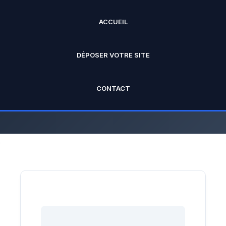
ACCUEIL
ANNUAIRE PRO
DÉPOSER VOTRE SITE
L'annuaire officiel de Rankseo.fr V2
CONTACT