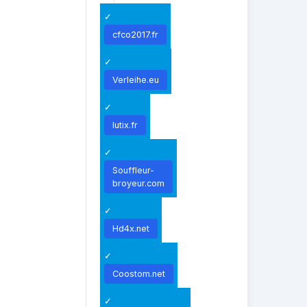
cfco2017.fr
Verleihe.eu
lutix.fr
Souffleur-
broyeur.com
Hd4x.net
Coostom.net