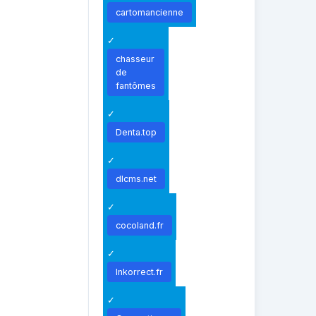
cartomancienne
chasseur
de
fantômes
Denta.top
dlcms.net
cocoland.fr
Inkorrect.fr