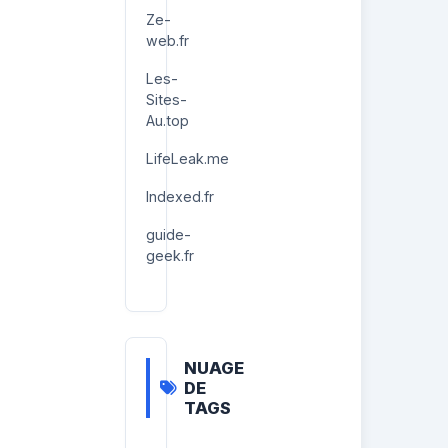
Ze-
web.fr
Les-
Sites-
Au.top
LifeLeak.me
Indexed.fr
guide-
geek.fr
NUAGE
DE
TAGS