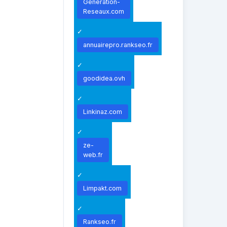
Generation-
Reseaux.com
annuairepro.rankseo.fr
goodidea.ovh
Linkinaz.com
ze-
web.fr
Limpakt.com
Rankseo.fr