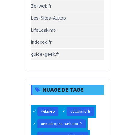
Ze-web.fr
Les-Sites-Au.top
LifeLeak.me
Indexed.fr
guide-geek.fr
NUAGE DE TAGS
wikiseo
cocoland.fr
annuairepro.rankseo.fr