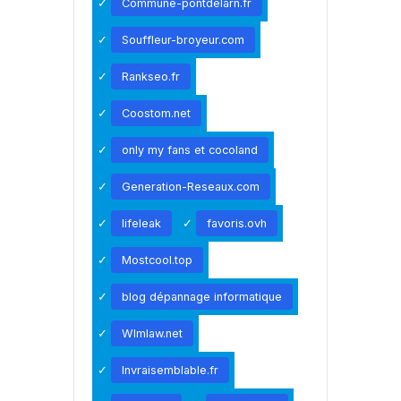
Commune-pontdelarn.fr
Souffleur-broyeur.com
Rankseo.fr
Coostom.net
only my fans et cocoland
Generation-Reseaux.com
lifeleak
favoris.ovh
Mostcool.top
blog dépannage informatique
Wlmlaw.net
Invraisemblable.fr