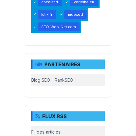
cocoland
Verleihe.eu
lutix.fr
indexed
SEO-Web-Net.com
PARTENAIRES
Blog SEO - RankSEO
FLUX RSS
Fil des articles