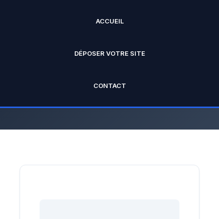
ACCUEIL
ANNUAIRE PRO
DÉPOSER VOTRE SITE
L'annuaire officiel de Rankseo.fr V2
CONTACT