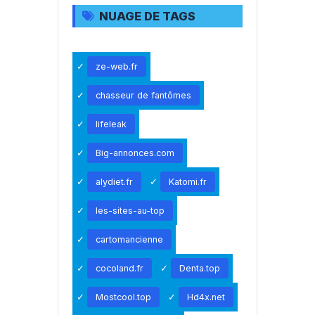
NUAGE DE TAGS
ze-web.fr
chasseur de fantômes
lifeleak
Big-annonces.com
alydiet.fr
Katomi.fr
les-sites-au-top
cartomancienne
cocoland.fr
Denta.top
Mostcool.top
Hd4x.net