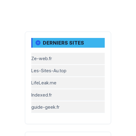
DERNIERS SITES
Ze-web.fr
Les-Sites-Au.top
LifeLeak.me
Indexed.fr
guide-geek.fr