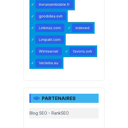
Invraisemblable.fr
goodidea.ovh
Linkinaz.com
indexed
Limpakt.com
Wlmlaw.net
favoris.ovh
Verleihe.eu
PARTENAIRES
Blog SEO - RankSEO