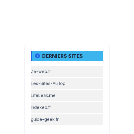
DERNIERS SITES
Ze-web.fr
Les-Sites-Au.top
LifeLeak.me
Indexed.fr
guide-geek.fr