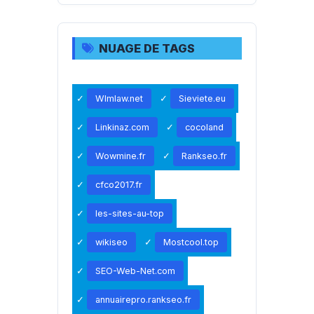
NUAGE DE TAGS
Wlmlaw.net
Sieviete.eu
Linkinaz.com
cocoland
Wowmine.fr
Rankseo.fr
cfco2017.fr
les-sites-au-top
wikiseo
Mostcool.top
SEO-Web-Net.com
annuairepro.rankseo.fr