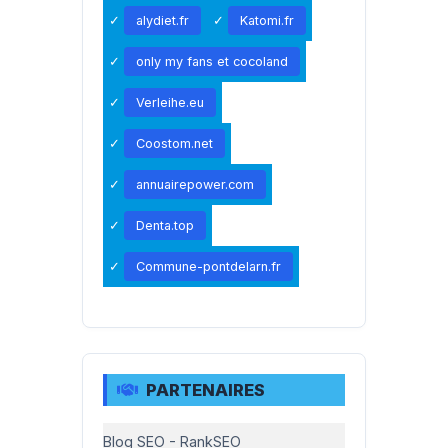
alydiet.fr
Katomi.fr
only my fans et cocoland
Verleihe.eu
Coostom.net
annuairepower.com
Denta.top
Commune-pontdelarn.fr
PARTENAIRES
Blog SEO - RankSEO