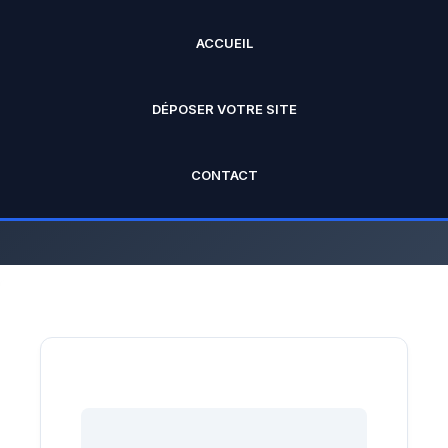
ACCUEIL
ANNUAIRE PRO
DÉPOSER VOTRE SITE
L'annuaire officiel de Rankseo.fr V2
CONTACT