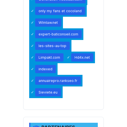
only my fans et cocoland
Wlmlaw.net
expert-baticonseil.com
les-sites-au-top
Limpakt.com
Hd4x.net
indexed
annuairepro.rankseo.fr
Sieviete.eu