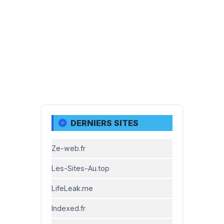
DERNIERS SITES
Ze-web.fr
Les-Sites-Au.top
LifeLeak.me
Indexed.fr