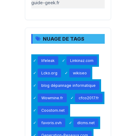
guide-geek.fr
NUAGE DE TAGS
lifeleak
Linkinaz.com
Lcko.org
wikiseo
blog dépannage informatique
Wowmine.fr
cfco2017.fr
Coostom.net
favoris.ovh
dlcms.net
Generation-Reseaux.com