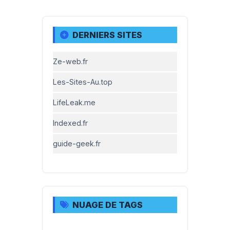
DERNIERS SITES
Ze-web.fr
Les-Sites-Au.top
LifeLeak.me
Indexed.fr
guide-geek.fr
NUAGE DE TAGS