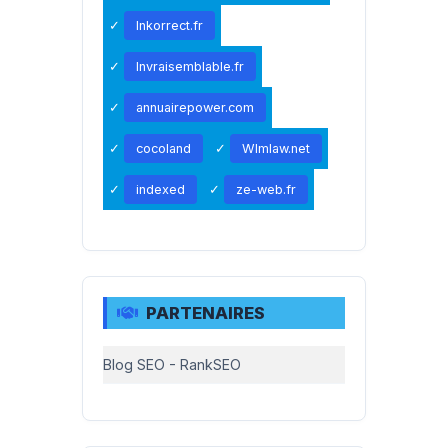
Inkorrect.fr
Invraisemblable.fr
annuairepower.com
cocoland
Wlmlaw.net
indexed
ze-web.fr
PARTENAIRES
Blog SEO - RankSEO