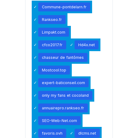
Commune-pontdelarn.fr
Rankseo.fr
Limpakt.com
cfco2017.fr
Hd4x.net
chasseur de fantômes
Mostcool.top
expert-baticonseil.com
only my fans et cocoland
annuairepro.rankseo.fr
SEO-Web-Net.com
favoris.ovh
dlcms.net