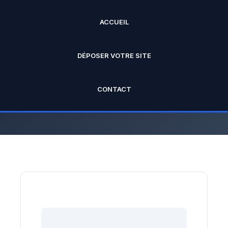
ACCUEIL
ANNUAIRE PRO
DÉPOSER VOTRE SITE
L'annuaire officiel de Rankseo.fr V2
CONTACT