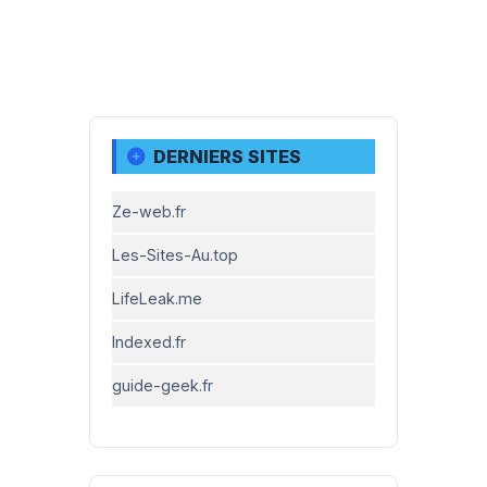
DERNIERS SITES
Ze-web.fr
Les-Sites-Au.top
LifeLeak.me
Indexed.fr
guide-geek.fr