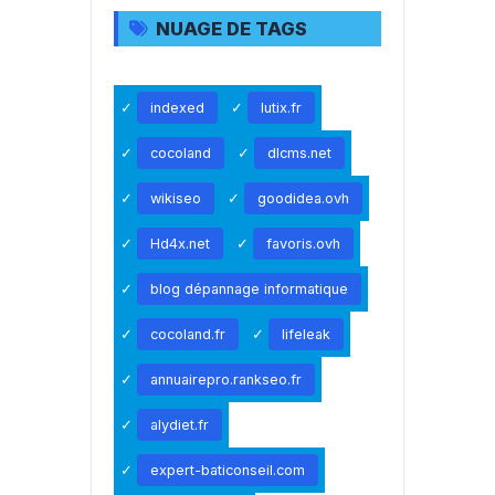
NUAGE DE TAGS
indexed
lutix.fr
cocoland
dlcms.net
wikiseo
goodidea.ovh
Hd4x.net
favoris.ovh
blog dépannage informatique
cocoland.fr
lifeleak
annuairepro.rankseo.fr
alydiet.fr
expert-baticonseil.com