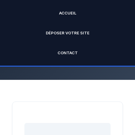
ACCUEIL
ANNUAIRE PRO
DÉPOSER VOTRE SITE
L'annuaire officiel de Rankseo.fr V2
CONTACT