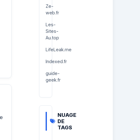
Ze-
web.fr
Les-
Sites-
Au.top
LifeLeak.me
Indexed.fr
guide-
geek.fr
NUAGE
de
DE
TAGS