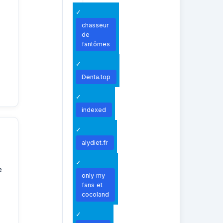
chasseur
de
fantômes
Denta.top
indexed
alydiet.fr
e
only my
fans et
cocoland