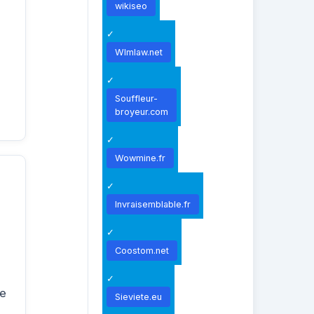
wikiseo
Wlmlaw.net
Souffleur-
broyeur.com
Wowmine.fr
Invraisemblable.fr
Coostom.net
he
Sieviete.eu