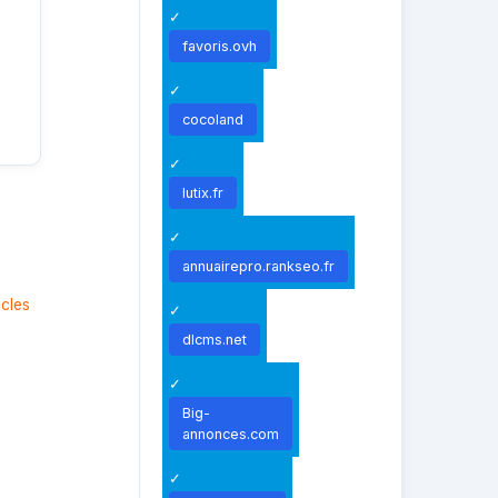
favoris.ovh
cocoland
lutix.fr
annuairepro.rankseo.fr
icles
dlcms.net
Big-
annonces.com