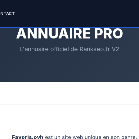
ONTACT
ANNUAIRE PRO
L'annuaire officiel de Rankseo.fr V2
Favoris.ovh
est un site web unique en son genre,