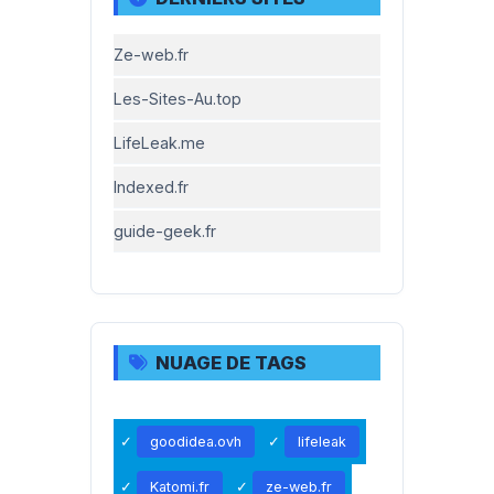
Ze-web.fr
Les-Sites-Au.top
LifeLeak.me
Indexed.fr
guide-geek.fr
NUAGE DE TAGS
goodidea.ovh
lifeleak
Katomi.fr
ze-web.fr