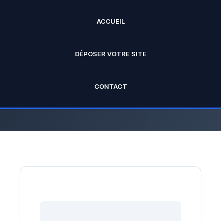
ACCUEIL
ANNUAIRE PRO
DÉPOSER VOTRE SITE
L'annuaire officiel de Rankseo.fr V2
CONTACT