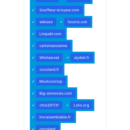
Souffleur-broyeur.com
wikiseo
favoris.ovh
Limpakt.com
cartomancienne
Wlmlaw.net
alydiet.fr
cocoland.fr
Mostcool.top
Big-annonces.com
cfco2017.fr
Lcko.org
Invraisemblable.fr
cocoland