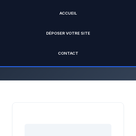
ACCUEIL
ANNUAIRE PRO
DÉPOSER VOTRE SITE
L'annuaire officiel de Rankseo.fr V2
CONTACT