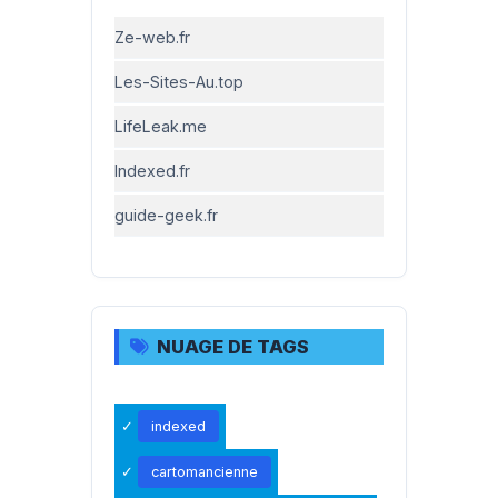
Ze-web.fr
Les-Sites-Au.top
LifeLeak.me
Indexed.fr
guide-geek.fr
NUAGE DE TAGS
indexed
cartomancienne