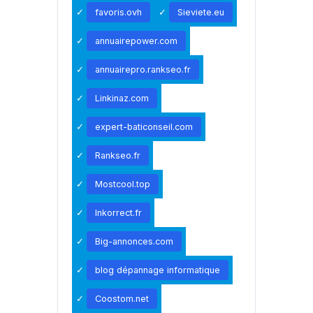
favoris.ovh
Sieviete.eu
annuairepower.com
annuairepro.rankseo.fr
Linkinaz.com
expert-baticonseil.com
Rankseo.fr
Mostcool.top
Inkorrect.fr
Big-annonces.com
blog dépannage informatique
Coostom.net