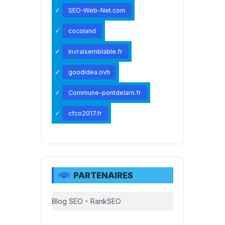
SEO-Web-Net.com
cocoland
Invraisemblable.fr
goodidea.ovh
Commune-pontdelarn.fr
cfco2017.fr
PARTENAIRES
Blog SEO - RankSEO