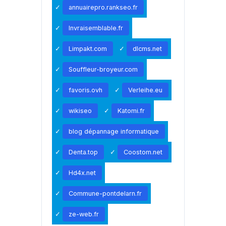
annuairepro.rankseo.fr
Invraisemblable.fr
Limpakt.com
dlcms.net
Souffleur-broyeur.com
favoris.ovh
Verleihe.eu
wikiseo
Katomi.fr
blog dépannage informatique
Denta.top
Coostom.net
Hd4x.net
Commune-pontdelarn.fr
ze-web.fr