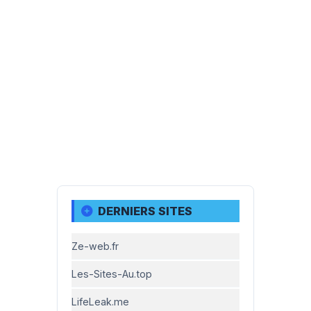
DERNIERS SITES
Ze-web.fr
Les-Sites-Au.top
LifeLeak.me