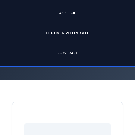
ACCUEIL
ANNUAIRE PRO
DÉPOSER VOTRE SITE
L'annuaire officiel de Rankseo.fr V2
CONTACT