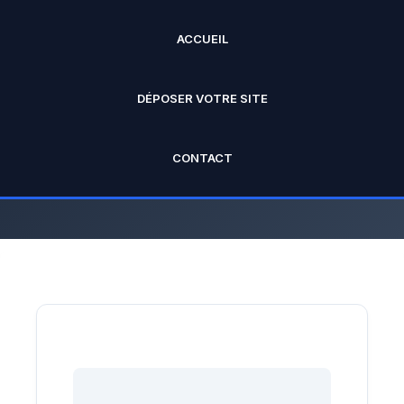
ACCUEIL
ANNUAIRE PRO
DÉPOSER VOTRE SITE
L'annuaire officiel de Rankseo.fr V2
CONTACT