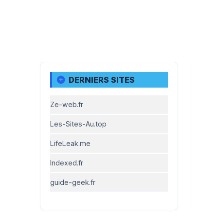
DERNIERS SITES
Ze-web.fr
Les-Sites-Au.top
LifeLeak.me
Indexed.fr
guide-geek.fr