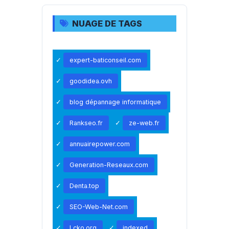
NUAGE DE TAGS
expert-baticonseil.com
goodidea.ovh
blog dépannage informatique
Rankseo.fr
ze-web.fr
annuairepower.com
Generation-Reseaux.com
Denta.top
SEO-Web-Net.com
Lcko.org
indexed