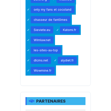
only my fans et cocoland
chasseur de fantômes
Sieviete.eu
Katomi.fr
Wlmlaw.net
les-sites-au-top
dlcms.net
alydiet.fr
Wowmine.fr
PARTENAIRES